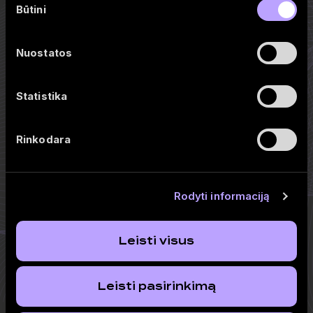
Būtini
pasirinkimas
Nuostatos
PLY Analytics
Statistika
Kuriame duomenų analitikos įrankius, padedančius priimti
investavimo, verslo ir finansų valdymo sprendimus.
Rinkodara
Rodyti informaciją
PLY Analytics
Produktai
Apie mus
PLY Markets
Leisti visus
Naujienos
PLY Strategies
PLY Insights
PLY Business
Leisti pasirinkimą
Dokumentai