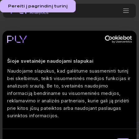
Pereiti į pagrindinį turinį
Research
Explore practical guides, real-life use cases, and tips on using
Šioje svetainėje naudojami slapukai
financial analytics to improve business decisions. Learn how
Naudojame slapukus, kad galėtume suasmeninti turinį
tailored Power BI dashboards can give your company the clarity
bei skelbimus, teikti visuomeninės medijos funkcijas ir
it needs to grow.
analizuoti srautą. Be to, svetainės naudojimo
informaciją bendriname su visuomeninės medijos,
reklamavimo ir analizės partneriais, kurie gali ją pridėti
prie kitos jūsų pateiktos arba naudojant paslaugas
surinktos informacijos.
Sutikimo