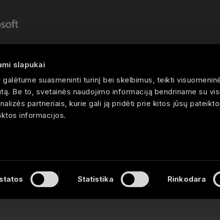
ami slapukai
Copyright ©PLY Analytics. 2026
galėtume suasmeninti turinį bei skelbimus, teikti visuomenin
rautą. Be to, svetainės naudojimo informaciją bendriname su v
alizės partneriais, kurie gali ją pridėti prie kitos jūsų pateikt
nktos informacijos.
statos
Statistika
Rinkodara