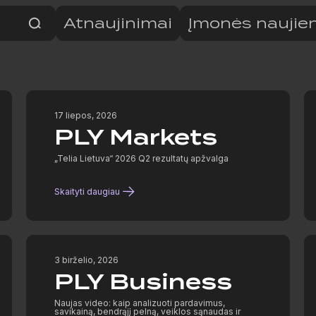
Atnaujinimai
Įmonės naujie
17 liepos, 2026
PLY Markets
„Telia Lietuva“ 2026 Q2 rezultatų apžvalga
Skaityti daugiau
3 birželio, 2026
PLY Business
Naujas video: kaip analizuoti pardavimus,
savikainą, bendrąjį pelną, veiklos sąnaudas ir