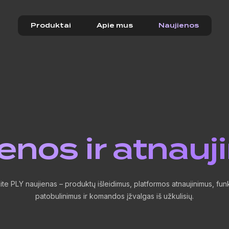
Produktai
Apie mus
Naujienos
enos ir atnauj
ite PLY naujienas – produktų išleidimus, platformos atnaujinimus, funk
patobulinimus ir komandos įžvalgas iš užkulisių.