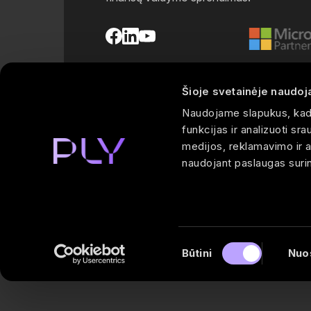
Šioje svetainėje naudoj
Naudojame slapukus, kad 
funkcijas ir analizuoti s
medijos, reklamavimo ir an
naudojant paslaugas suri
Sutikimo
Būtini
Nuo
pasirinkimas