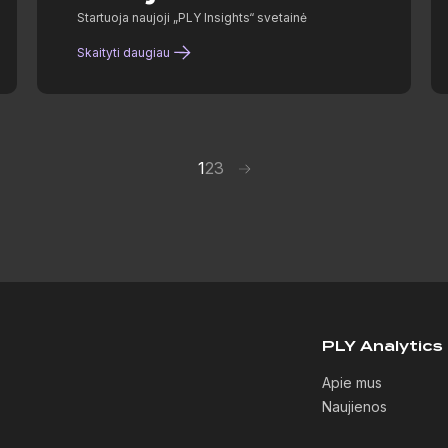
Startuoja naujoji „PLY Insights“ svetainė
Skaityti daugiau
Posts
1
2
3
paginatio
PLY Analytics
Apie mus
Naujienos