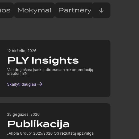
nos
Mokymai
Partnerystė
↓
PLY Bu
12 birželio, 2026
PLY Insights
Vaizdo įrašas: įrankis didesniam rekomendacijų
srautui | BNI
Skaityti daugiau
25 gegužės, 2026
Publikacija
„Akola Group“ 2025/2026 Q3 rezultatų apžvalga