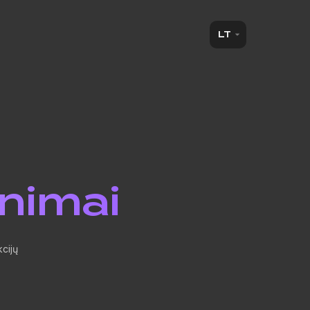
LT
inimai
cijų