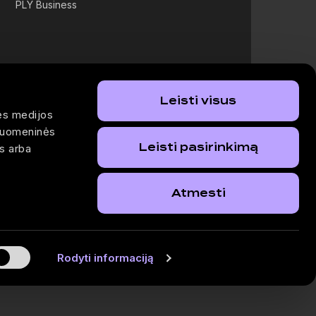
PLY Business
Leisti visus
ės medijos
isuomeninės
Leisti pasirinkimą
os arba
Atmesti
Rodyti informaciją