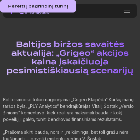
Pereiti į pagrindinį turinį
Baltijos biržos savaitės
aktualija: „Grigeo“ akcijos
kaina įskaičiuoja
pesimistiškiausią scenarijų
Kol teismuose toliau nagrinėjama „Grigeo Klaipėda“ Kuršių marių
taršos byla, „PLY Analytics“ bendraįkūrėjas Vitalij Šostak „Verslo
žinioms“ komentavo, kiek reali yra maksimali bauda ir kokį
poveikį ji galėtų turėti bendrovės finansiniams rezultatams.
„Prašoma skirti bauda, nors ir „reikšminga, bet toli gražu nėra
triuškinanti, – poveikį emitentui vertina V. Šostak.