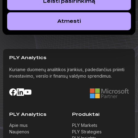
Mokymai
Leisti pasirinkimą
„Vadovavimas.lt“ mokymai: finansai ne
finansininkams
Atmesti
PLY Analytics
Kuriame duomenų analitikos įrankius, padedančius priimti
investavimo, verslo ir finansų valdymo sprendimus.
PLY Analytics
Produktai
Apie mus
PLY Markets
Naujienos
PLY Strategies