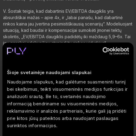
V. Šostak teigia, kad dabartinis EV/EBITDA daugiklis yra
absurdiškai mažas – apie 4x, ir „labai panašu, kad dabartinė
rinkos kaina jau įvertina pesimistiškiausią scenarijų“. Modeliuojant
situaciją, kad baudai ir kompensacijai sumokėti įmonei tektų
skolintis, „EV/EBITDA daugiklis padidėtų iki maždaug 5,9–6x. Tai
jau gerokai adekvačiau atspindėtų rinkos vidurkius“.
„Net pačiu pesimistiškiausiu atveju, jeigu bendrovei reikėtų
papildomai skolintis maksimalios baudos mokėjimui, tai didintų
grynosios skolos ir EBITDA rodiklį iki maždaug 3x – su sąlyga,
Šioje svetainėje naudojami slapukai
kad išlieka ta pati EBITDA, nekoreguojami investiciniai planai.
Nors tai jau būtų gan reikšmingas įsiskolinimo lygis, tačiau
Naudojame slapukus, kad galėtume suasmeninti turinį
bendrovės istorijoje jis jau buvo ne vieną kartą, tad toks
bei skelbimus, teikti visuomeninės medijos funkcijas ir
scenarijus galėtų būti pilnai įgyvendintinas“
analizuoti srautą. Be to, svetainės naudojimo
informaciją bendriname su visuomeninės medijos,
Vertindamas baudos įtaką „Grigeo“ dividendų mokėjimui, V.
reklamavimo ir analizės partneriais, kurie gali ją pridėti
Šostak teigia, kad, skyrus maksimalią baudą, gali tekti peržiūrėti
prie kitos jūsų pateiktos arba naudojant paslaugas
dividendų mokėjimo politiką, tačiau priduria: „tikimybė nėra
ypatingai didelė, grėsmė reikšmingam dividendų sumažinimui,
surinktos informacijos.
žiūrint iš bendrovės pajėgumų perspektyvos, nors ir egzistuoja,