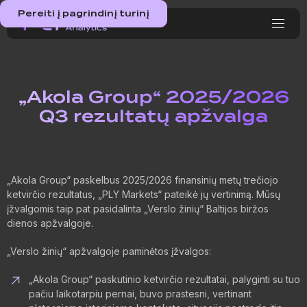
Pereiti į pagrindinį turinį
„Akola Group“ 2025/2026
Q3 rezultatų apžvalga
„Akola Group“ paskelbus 2025/2026 finansinių metų trečiojo
ketvirčio rezultatus, „PLY Markets“ pateikė jų vertinimą. Mūsų
įžvalgomis taip pat pasidalinta „Verslo žinių“ Baltijos biržos
dienos apžvalgoje.
„Verslo žinių“ apžvalgoje paminėtos įžvalgos:
„Akola Group“ paskutinio ketvirčio rezultatai, palyginti su tuo
pačiu laikotarpiu pernai, buvo prastesni, vertinant