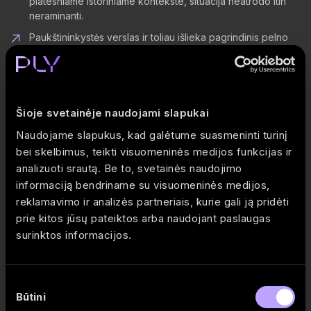
platesniame istoriniame kontekste, situacija neatrodo itin
neraminanti.
Paukštininkystės verslas ir toliau išlieka pagrindinis pelno
variklis – jis sugeneruoja beveik 50% viso bendrojo pelno,
nors sudaro tik apie 25% pajamų.
Laisvasis pinigų srautas per pastaruosius 12 mėnesių
padidėjo iki 59 mln. Eur, o trečiojo ketvirčio pagerėjimą lėmė
Šioje svetainėje naudojami slapukai
daugiausia apyvartinio kapitalo pokyčiai, o ne stipresnis
pinigų generavimas iš pagrindinės veiklos (FFO).
Naudojame slapukus, kad galėtume suasmeninti turinį
bei skelbimus, teikti visuomeninės medijos funkcijas ir
Vertinimo rodikliai yra palyginti žemi: P/E siekia 5,1x,
analizuoti srautą. Be to, svetainės naudojimo
EV/EBITDA – 6,2x.
informaciją bendriname su visuomeninės medijos,
Pilnas „PLY Markets“ komentaras:
Akola Group 2026 Q1 financial
reklamavimo ir analizės partneriais, kurie gali ją pridėti
review: one segment is carrying the business
.
prie kitos jūsų pateiktos arba naudojant paslaugas
surinktos informacijos.
„Verslo žinių“ 2026-05-21 apžvalga:
Baltijos birža: po rezultatų
paskelbimo „KN Energies“ akcija pabrango 4,51%
.
Sutikimo
Būtini
pasirinkimas