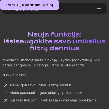
Pereiti į pagrindinį turinį
Nauja funkcija:
išsisaugokite savo unikalius
filtrų derinius
Kviečiame išbandyti naują funkciją – žymas (bookmarks), kuri
padės dar greičiau ir patogiau dirbti su ataskaitomis.
Nuo šiol galite:
išsisaugoti savo unikalius filtrų derinius;
vienu paspaudimu juos pritaikyti pakartotinai;
susikurti tiek žymų, kiek reikia skirtingiems poreikiams.