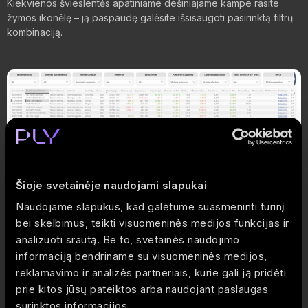
Kiekvienos švieslentės apatiniame dešiniajame kampe rasite
žymos ikonėlę – ją paspaudę galėsite išsisaugoti pasirinktą filtrų
kombinaciją.
Šioje svetainėje naudojami slapukai
Naudojame slapukus, kad galėtume suasmeninti turinį
bei skelbimus, teikti visuomeninės medijos funkcijas ir
analizuoti srautą. Be to, svetainės naudojimo
informaciją bendriname su visuomeninės medijos,
reklamavimo ir analizės partneriais, kurie gali ją pridėti
Kaip tai veikia?
prie kitos jūsų pateiktos arba naudojant paslaugas
Atsifiltruokite ataskaitą pagal norimus kriterijus.
surinktos informacijos.