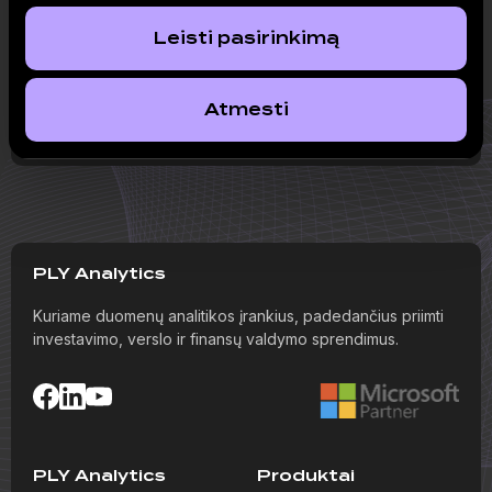
Leisti pasirinkimą
Publikacija
Seniai matytame Baltijos IPO „rožinių spalvų“
Atmesti
tvarumas kelia abejonių
PLY Analytics
Kuriame duomenų analitikos įrankius, padedančius priimti
investavimo, verslo ir finansų valdymo sprendimus.
PLY Analytics
Produktai